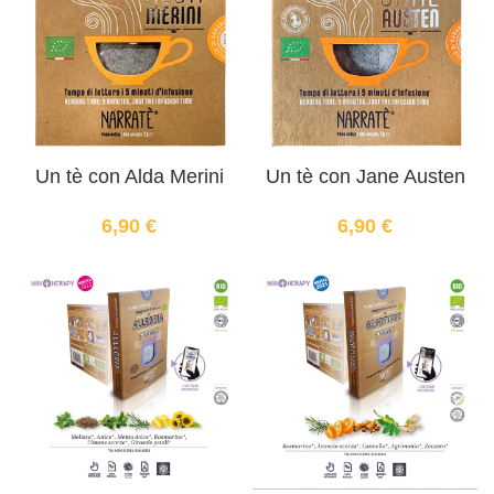
Un tè con Alda Merini
Un tè con Jane Austen
6,90
€
6,90
€