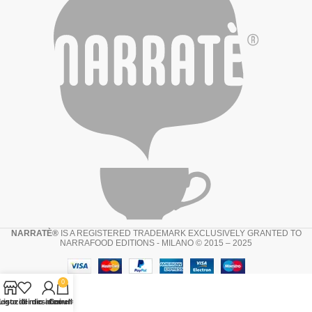
NARRATÈ®
IS A REGISTERED TRADEMARK EXCLUSIVELY GRANTED TO
NARRAFOOD EDITIONS - MILANO © 2015 – 2025
0
egozio
Lista dei desideri
Il mio account
Carrello