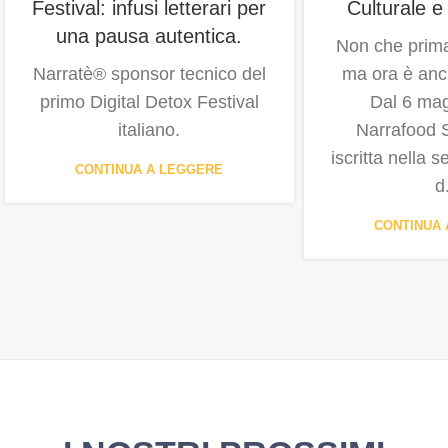
Festival: infusi letterari per
Culturale e
una pausa autentica.
Non che prima
Narratè® sponsor tecnico del
ma ora è anch
primo Digital Detox Festival
Dal 6 mag
italiano.
Narrafood S.r
iscritta nella 
CONTINUA A LEGGERE
d.
CONTINUA 