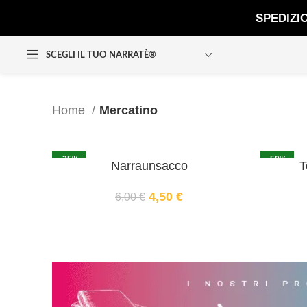
SPEDIZI
SCEGLI IL TUO NARRATÈ®
Home
Mercatino
-25%
-50%
Narraunsacco
T
4,50
€
6,00
€