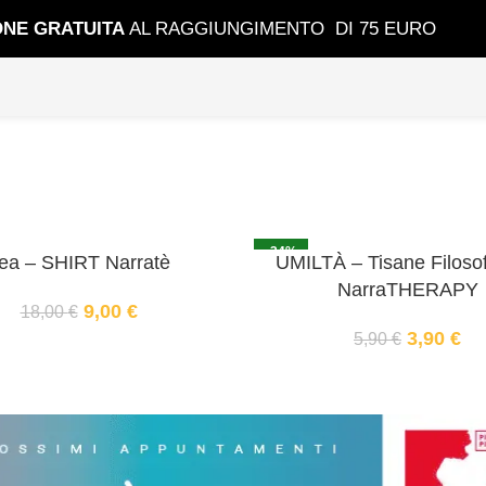
ONE GRATUIT
A
AL RAGGIUNGIMENTO DI 75 EURO
-34%
ea – SHIRT Narratè
UMILTÀ – Tisane Filosof
NarraTHERAPY
9,00
€
18,00
€
3,90
€
5,90
€