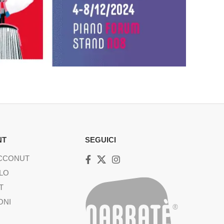
NT
SEGUICI
ACCONUT
LO
T
ONI