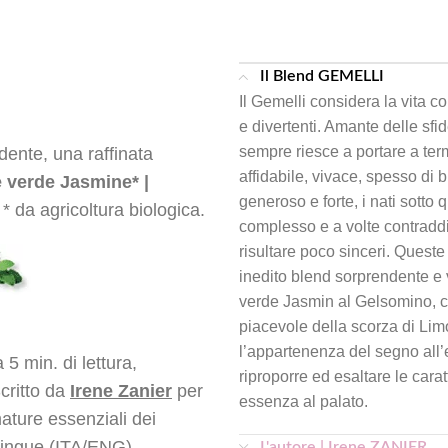
Il Blend GEMELLI
Il Gemelli considera la vita c
e divertenti. Amante delle s
sempre riesce a portare a ter
dente, una raffinata
affidabile, vivace, spesso di
è verde Jasmine* |
generoso e forte, i nati sotto
- * da agricoltura biologica.
complesso e a volte contraddit
risultare poco sinceri. Queste
inedito blend sorprendente e 
verde Jasmin al Gelsomino, con
piacevole della scorza di Limo
l’appartenenza del segno all’e
 5 min. di lettura,
riproporre ed esaltare le carat
Scritto da
Irene Zanier
per
essenza al palato.
mature essenziali dei
lingue (ITA/ENG)
L'autore | Irene ZANIER