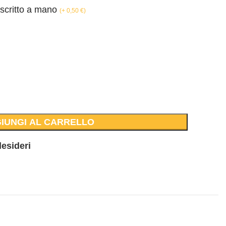
 scritto a mano
(
+ 0,50
€
)
IUNGI AL CARRELLO
desideri