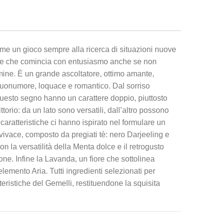
ome un gioco sempre alla ricerca di situazioni nuove
fide che comincia con entusiasmo anche se non
mine. È un grande ascoltatore, ottimo amante,
 buonumore, loquace e romantico. Dal sorriso
 questo segno hanno un carattere doppio, piuttosto
torio: da un lato sono versatili, dall’altro possono
 caratteristiche ci hanno ispirato nel formulare un
vivace, composto da pregiati tè: nero Darjeeling e
 la versatilità della Menta dolce e il retrogusto
ne. Infine la Lavanda, un fiore che sottolinea
lemento Aria. Tutti ingredienti selezionati per
teristiche del Gemelli, restituendone la squisita