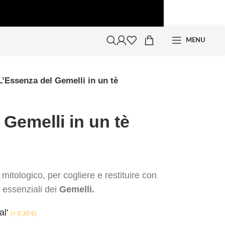
MENU
L’Essenza del Gemelli in un tè
 Gemelli in un tè
mitologico, per cogliere e restituire con
e essenziali dei
Gemelli.
al'
(
+ 0,30
€
)