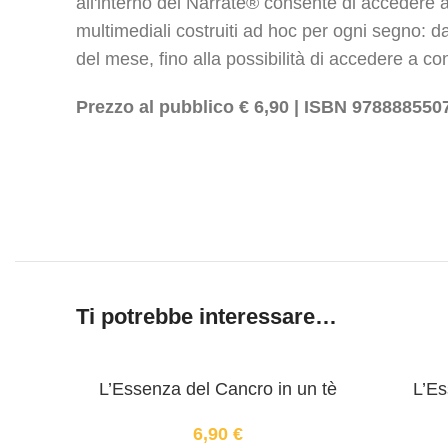
all'interno del Narratè® consente di accedere a
multimediali costruiti ad hoc per ogni segno: da
del mese, fino alla possibilità di accedere a c
Prezzo al pubblico € 6,90 | ISBN 978888550
Ti potrebbe interessare…
L’Essenza del Cancro in un tè
L’Es
6,90
€