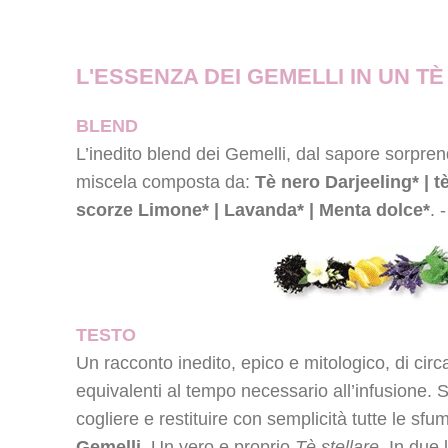
L'ESSENZA DEI GEMELLI IN UN TÈ
BLEND
L’inedito blend dei Gemelli, dal sapore sorpren
miscela composta da:
Tè nero Darjeeling* | t
scorze Limone* | Lavanda* | Menta dolce*
. 
TESTO
Un racconto inedito, epico e mitologico, di circa
equivalenti al tempo necessario all’infusione. 
cogliere e restituire con semplicità tutte le sfu
Gemelli.
Un vero e proprio
Tè stellare.
In due 