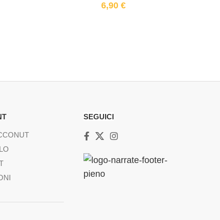
6,90
€
NT
SEGUICI
ACCONUT
LO
T
ONI