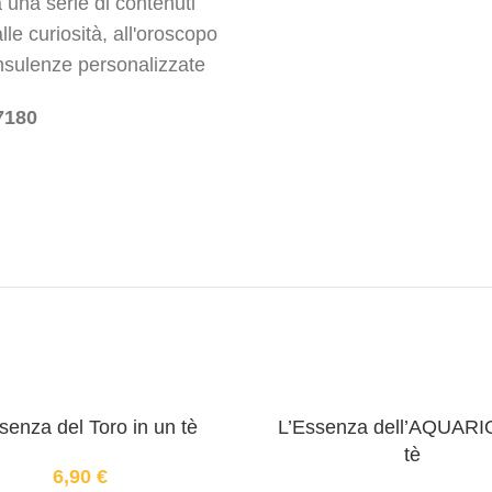
 una serie di contenuti
lle curiosità, all'oroscopo
onsulenze personalizzate
7180
senza del Toro in un tè
L’Essenza dell’AQUARIO
tè
6,90
€