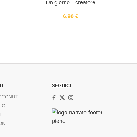
Un giorno il creatore
6,90
€
NT
SEGUICI
ACCONUT
LO
T
ONI