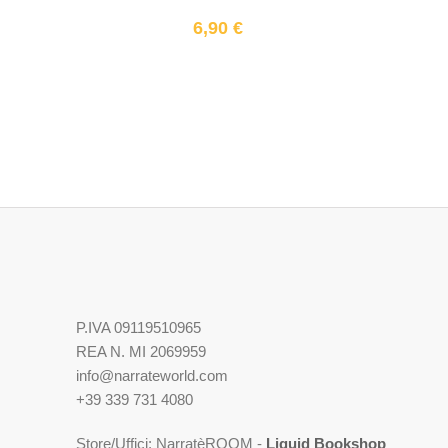
6,90
€
P.IVA 09119510965
REA N. MI 2069959
info@narrateworld.com
+39 339 731 4080
Store/Uffici: NarratèROOM -
Liquid Bookshop