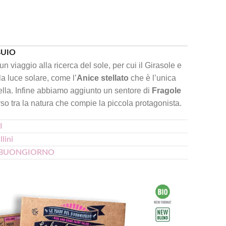
BUIO
un viaggio alla ricerca del sole, per cui il Girasole e
la luce solare, come l’
Anice stellato
che è l’unica
tella. Infine abbiamo aggiunto un sentore di
Fragole
rso tra la natura che compie la piccola protagonista.
I
llini
DEL BUONGIORNO