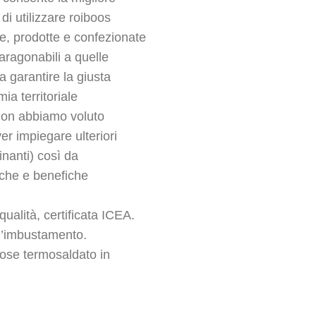
di utilizzare roiboos
se, prodotte e confezionate
aragonabili a quelle
a garantire la giusta
ia territoriale
 non abbiamo voluto
er impiegare ulteriori
inanti) così da
iche e benefiche
ualità, certificata ICEA.
ll’imbustamento.
ose termosaldato in