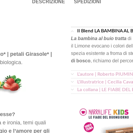
DESCRIZIONE
SPEDIZIONI
Il Blend LA BAMBINA AL 
La bambina al buio tratta
di 
il Limone evocano i colori del
spezia esistente a froma di s
* | petali Girasole* |
di bosco
, richiamo del perco
 biologica.
L'autore | Roberto PIUMIN
L'illustratrice | Cecilia Cava
La collana | LE FIABE 
gesse?
e ironia, temi quali
gio
e l’
amore per gli