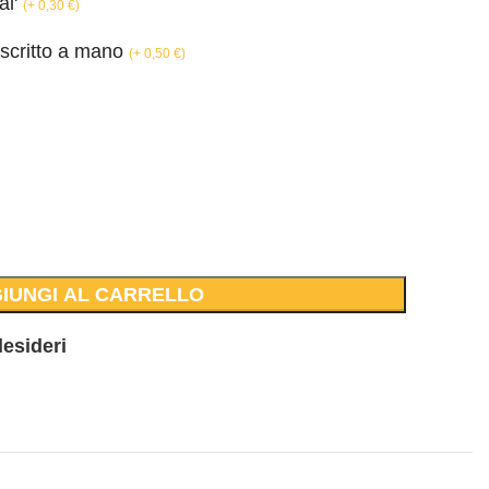
al'
(
+ 0,30
€
)
 scritto a mano
(
+ 0,50
€
)
IUNGI AL CARRELLO
desideri