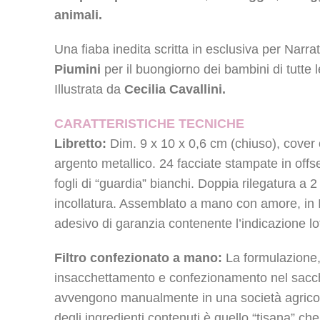
animali
.
Una fiaba inedita scritta in esclusiva per Narr
Piumini
per il buongiorno dei bambini di tutte le
Illustrata da
Cecilia Cavallini.
CARATTERISTICHE TECNICHE
Libretto:
Dim. 9 x 10 x 0,6 cm (chiuso), cover 
argento metallico. 24 facciate stampate in offse
fogli di “guardia” bianchi. Doppia rilegatura a 2 
incollatura. Assemblato a mano con amore, in I
adesivo di garanzia contenente l’indicazione lo
Filtro confezionato a mano:
La formulazione,
insacchettamento e confezionamento nel sacc
avvengono manualmente in una società agricola
degli ingredienti contenuti è quello “tisana” ch