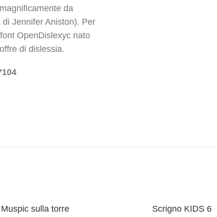
o magnificamente da
a di Jennifer Aniston). Per
l font OpenDislexyc nato
ffre di dislessia.
7104
Muspic sulla torre
Scrigno KIDS 6