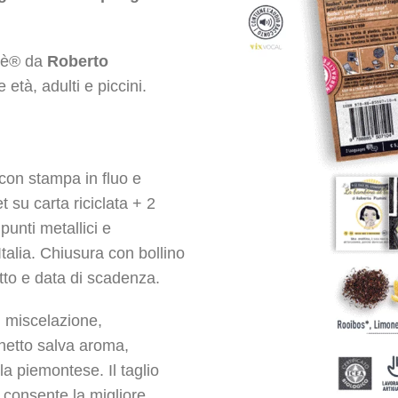
atè® da
Roberto
 età, adulti e piccini.
con stampa in fluo e
t su carta riciclata + 2
punti metallici e
talia. Chiusura con bollino
tto e data di scadenza.
 miscelazione,
hetto salva aroma,
 piemontese. Il taglio
e consente la migliore