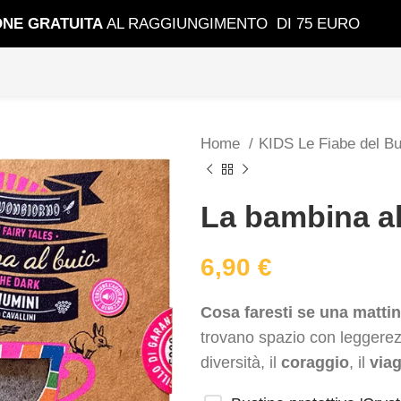
ONE GRATUIT
A
AL RAGGIUNGIMENTO DI 75 EURO
Home
KIDS Le Fiabe del B
La bambina al
6,90
€
Cosa faresti se una matti
trovano spazio con leggerezza
diversità, il
coraggio
, il
via