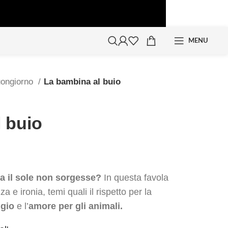
MENU
uongiorno
La bambina al buio
 buio
na il sole non sorgesse?
In questa favola
 e ironia, temi quali il rispetto per la
ggio
e l’
amore per gli animali.