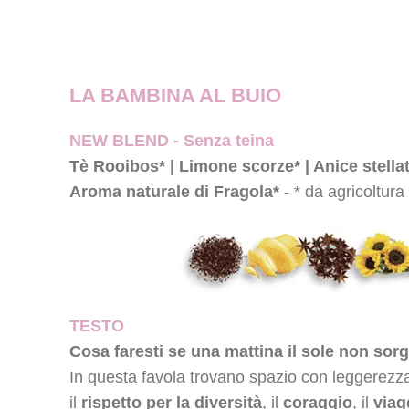
LA BAMBINA AL BUIO
NEW BLEND - Senza teina
Tè Rooibos* | Limone scorze* | Anice stellato
Aroma naturale di Fragola*
- * da agricoltura
TESTO
Cosa faresti se una mattina il sole non sor
In questa favola trovano spazio con leggerezza 
il
rispetto per la diversità
, il
coraggio
, il
viag