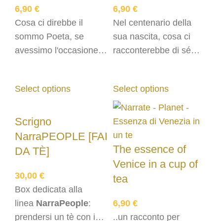
6,90
€
6,90
€
Cosa ci direbbe il
Nel centenario della
sommo Poeta, se
sua nascita, cosa ci
avessimo l'occasione di
racconterebbe di sé
starcene seduti
Leonardo da Vinci, se
accanto a lui per
avessimo la fortuna di
Select options
Select options
cinque minuti, in attesa
aspettare con lui i 5
dell'infusione?
minuti d'infusione?
Scrigno
NarraPEOPLE [FAI
The essence of
DA TÈ]
Venice in a cup of
30,00
€
tea
Box dedicata alla
linea
NarraPeople
:
6,90
€
prendersi un tè con i
..un racconto per