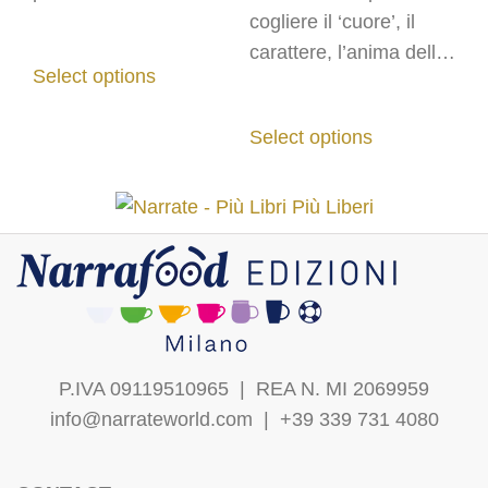
più grandi personaggi
cogliere il ‘cuore’, il
della storia umana..
carattere, l’anima della
Select options
città di
Venezia
e dei
suoi abitanti..
Select options
P.IVA 09119510965 |
REA N. MI 2069959
info@narrateworld.com
| +39 339 731 4080