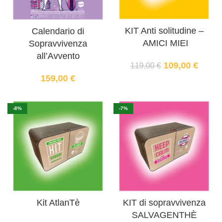
KIT Anti solitudine –
Calendario di
AMICI MIEI
Sopravvivenza
all’Avvento
109,00
€
119,00
€
159,00
€
-8%
-7%
Kit AtlanTè
KIT di sopravvivenza
SALVAGENTHÈ