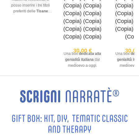
(Copia) (Copia)
(Copia) (
posso inserire i tre titoli
preferiti delle
Tisane
(Copia) (Copia)
(Copia) (
Filosofiche
disponibili
(Copia) (Copia)
(Copia) (
sul sito.
(Copia) (Copia)
(Copia) (
(Copia) (Copia)
(Copi
30,00
€
30,0
Una box
dedicata alla
Una box
dedi
genialità italiana
dal
genialità ita
medioevo a oggi.
medioevo a
GIFT BOX: KIT, DIY, TEMATIC CLASSIC
AND THERAPY