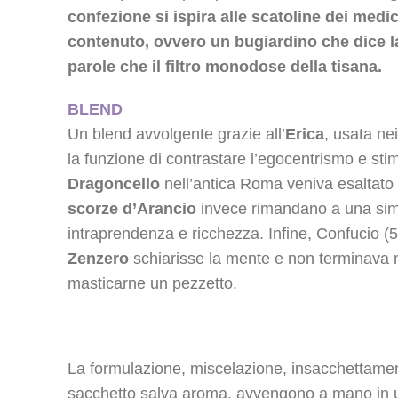
confezione si ispira alle scatoline dei medic
contenuto, ovvero un bugiardino che dice la
parole che il filtro
monodose
della tisana.
BLEND
Un blend avvolgente grazie all’
Erica
, usata ne
la funzione di contrastare l’egocentrismo e stim
Dragoncello
nell’antica Roma veniva esaltato 
scorze d’Arancio
invece rimandano a una simbo
intraprendenza e ricchezza. Infine, Confucio (
Zenzero
schiarisse la mente e non terminava
masticarne un pezzetto.
La formulazione, miscelazione, insacchettame
sacchetto salva aroma, avvengono a mano in u