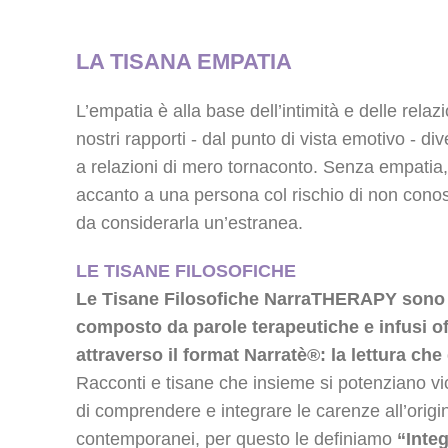
LA TISANA EMPATIA
L’empatia è alla base dell’intimità e delle relaz
nostri rapporti - dal punto di vista emotivo - div
a relazioni di mero tornaconto. Senza empati
accanto a una persona col rischio di non conos
da considerarla un’estranea.
LE TISANE FILOSOFICHE
Le Tisane Filosofiche Narra
THERAPY
sono 
composto da parole terapeutiche e infusi offic
attraverso il format Narratè
®
: la lettura ch
Racconti e tisane che insieme si potenziano v
di comprendere e integrare le carenze all’origin
contemporanei, per questo le definiamo
“Integ