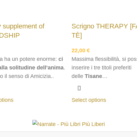
y supplement of
Scrigno THERAPY [F
DSHIP
TÈ]
22,00
€
ia ha un potere enorme:
ci
Massima flessibilità, si po
alla solitudine dell’anima
.
inserire i tre titoli preferiti
 il senso di Amicizia..
delle
Tisane
Filosofiche
disponibili sul 
ptions
Select options