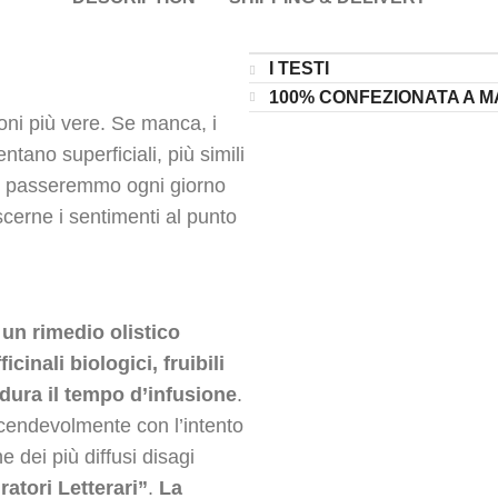
I TESTI
100% CONFEZIONATA A MA
ioni più vere. Se manca, i
entano superficiali, più simili
a, passeremmo ogni giorno
cerne i sentimenti al punto
un rimedio olistico
inali biologici, fruibili
e dura il tempo d’infusione
.
icendevolmente con l’intento
e dei più diffusi disagi
ratori Letterari”
.
La