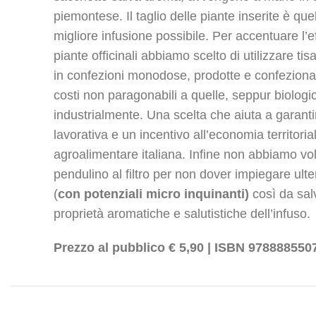
piemontese. Il taglio delle piante inserite è que
migliore infusione possibile. Per accentuare l’e
piante officinali abbiamo scelto di utilizzare tis
in confezioni monodose, prodotte e confezionat
costi non paragonabili a quelle, seppur biologi
industrialmente. Una scelta che aiuta a garantir
lavorativa e un incentivo all’economia territoria
agroalimentare italiana. Infine non abbiamo vol
pendulino al filtro per non dover impiegare ulte
(
con potenziali micro inquinanti)
così da sal
proprietà aromatiche e salutistiche dell’infuso.
Prezzo al pubblico € 5,90 | ISBN 978888550