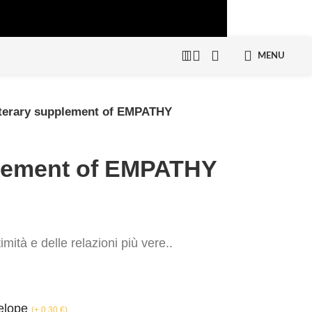
MENU
terary supplement of EMPATHY
plement of EMPATHY
imità e delle relazioni più vere..
velope
(
+ 0,30
€
)