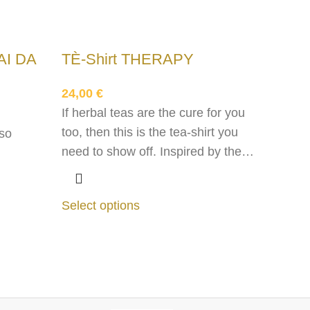
AI DA
TÈ-Shirt THERAPY
24,00
€
If herbal teas are the cure for you
too, then this is the tea-shirt you
sso
need to show off. Inspired by the
NarraTherapy line of Philosophical
Herbal Teas, it features the lilac
sito.
Select options
colour.