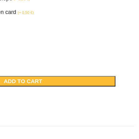
en card
(
+ 0,50
€
)
ADD TO CART