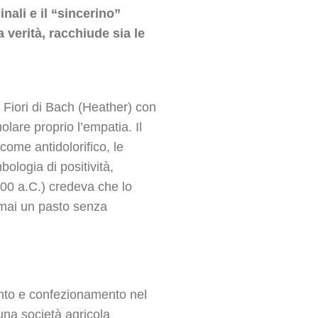
inali e il “sincerino”
 verità, racchiude sia le
i Fiori di Bach (Heather) con
olare proprio l’empatia. Il
come antidolorifico, le
logia di positività,
500 a.C.) credeva che lo
 mai un pasto senza
nto e confezionamento nel
na società agricola