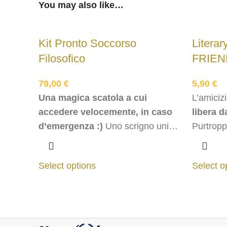
You may also like…
Kit Pronto Soccorso
Literar
Filosofico
FRIEN
79,00
€
5,90
€
Una magica scatola a cui
L’amiciz
accedere velocemente, in caso
libera d
d’emergenza :)
Uno scrigno unico,
Purtroppo
in tiratura limitatissima che
contiene sei Tisane Filosofiche..
Select options
Select o