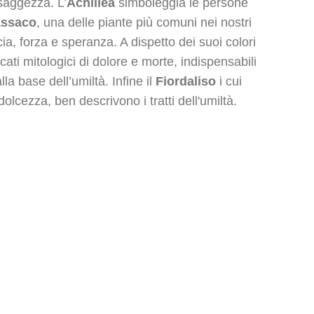
 saggezza. L’
Achillea
simboleggia le persone
assaco
, una delle piante più comuni nei nostri
ia, forza e speranza. A dispetto dei suoi colori
cati mitologici di dolore e morte, indispensabili
a base dell’umiltà. Infine il
Fiordaliso
i cui
dolcezza, ben descrivono i tratti dell'umiltà.