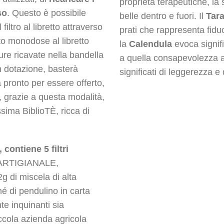
proprietà terapeutiche, la
so
. Questo è possibile
belle dentro e fuori. Il
Tar
filtro al libretto attraverso
prati che rappresenta fiduc
to monodose al libretto
la
Calendula
evoca signifi
ure ricavate nella bandella
a quella consapevolezza all
in dotazione, basterà
significati di leggerezza e 
à pronto per essere offerto,
, grazie a questa modalità,
ssima BiblioTÈ, ricca di
contiene 5 filtri
 è ARTIGIANALE,
di miscela di alta
 né di pendulino in carta
te inquinanti sia
iccola azienda agricola