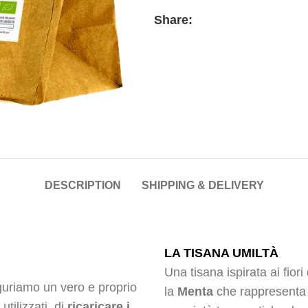
Share:
DESCRIPTION
SHIPPING & DELIVERY
LA TISANA UMILTÀ
Una tisana ispirata ai fior
guriamo un vero e proprio
la
Menta
che rappresenta l
tilizzati, di
ricaricare i