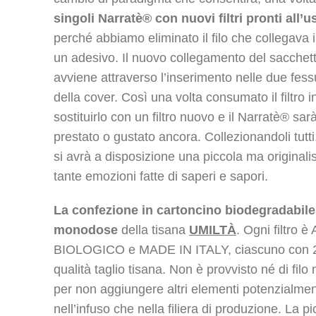
singoli Narratè
® con nuovi filtri pronti all’u
perché abbiamo eliminato il filo che collegava il 
un adesivo. Il nuovo collegamento del sacchet
avviene attraverso l’inserimento nelle due fess
della cover. Così una volta consumato il filtro 
sostituirlo con un filtro nuovo e il Narratè® sar
prestato o gustato ancora. Collezionandoli tutti
si avrà a disposizione una piccola ma originali
tante emozioni fatte di saperi e sapori.
La confezione in cartoncino biodegradabile, 
monodose
della tisana
UMILTÀ
. Ogni filtro
BIOLOGICO e MADE IN ITALY, ciascuno con 2g 
qualità taglio tisana. Non è provvisto né di filo
per non aggiungere altri elementi potenzialmen
nell’infuso che nella filiera di produzione. La p