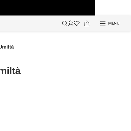
MENU
Umiltà
miltà