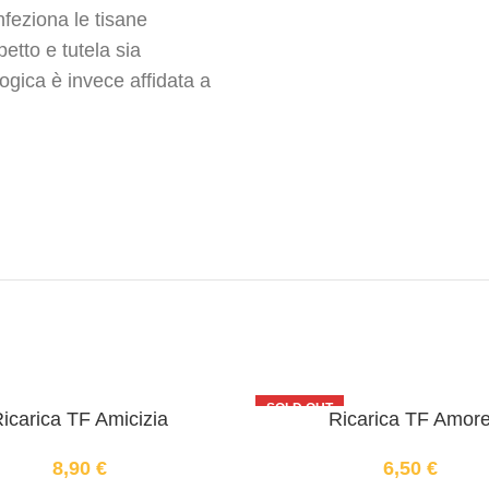
feziona le tisane
spetto e tutela sia
logica è invece affidata a
SOLD OUT
icarica TF Amicizia
Ricarica TF Amor
8,90
€
6,50
€