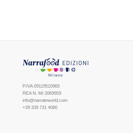
P.IVA 09119510965
REA N. MI 2069959
info@narrateworld.com
+39 339 731 4080