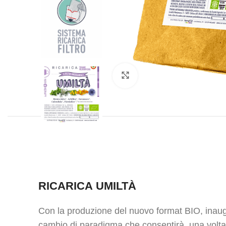
Click to enlarge
RICARICA UMILTÀ
Con la produzione del nuovo format BIO, inau
cambio di paradigma che consentirà, una volta u