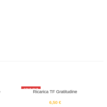
SOLD OUT
e
Ricarica TF Gratitudine
6,50
€