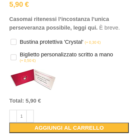
5,90
€
Casomai ritenessi l’incostanza l’unica
perseveranza possibile, leggi qui.
È breve.
Bustina protettiva 'Crystal'
(
+ 0,30
€
)
Biglietto personalizzato scritto a mano
(
+ 0,50
€
)
Total:
5,90
€
AGGIUNGI AL CARRELLO