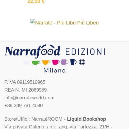
22,00
€
P.IVA 09119510965
REA N. MI 2069959
info@narrateworld.com
+39 339 731 4080
Store/Uffici: NarratèROOM -
Liquid Bookshop
Via privata Galeno s.n.c. ang. via Fortezza, 21/H -