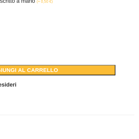
 scritto a mano
(
+ 0,50
€
)
IUNGI AL CARRELLO
esideri