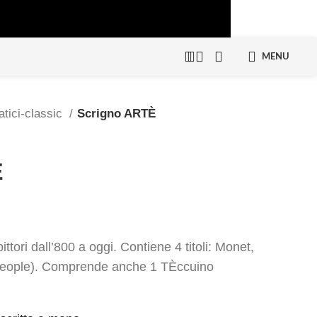
MENU
atici-classic
Scrigno ARTÈ
È
ttori dall’800 a oggi. Contiene 4 titoli: Monet,
People). Comprende anche 1 TÈccuino