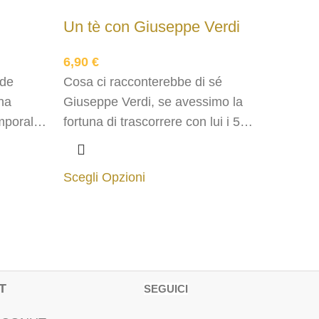
Un tè con Giuseppe Verdi
6,90
€
nde
Cosa ci racconterebbe di sé
na
Giuseppe Verdi, se avessimo la
mporale,
fortuna di trascorrere con lui i 5
arcene
minuti d'infusione?
nque
Scegli Opzioni
ione?
T
SEGUICI