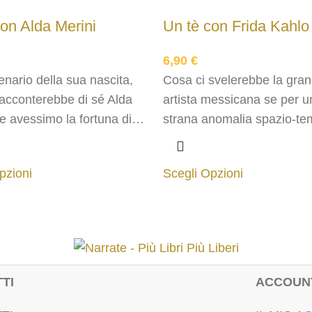
on Alda Merini
Un tè con Frida Kahlo
6,90
€
enario della sua nascita,
Cosa ci svelerebbe la gra
racconterebbe di sé Alda
artista messicana se per u
se avessimo la fortuna di
strana anomalia spazio-te
 con lui i 5 minuti
avessimo l'occasione di st
one?
seduti accanto a lei per ci
pzioni
Scegli Opzioni
minuti, in attesa dell'infus
TI
ACCOUN