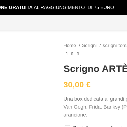
ONE GRATUIT
A
AL RAGGIUNGIMENTO DI 75 EURO
Home
Scrigni
scrigni-tem
Scrigno ART
30,00
€
Una box dedicata ai grandi pi
Van Gogh, Frida, Banksy (
arancione.