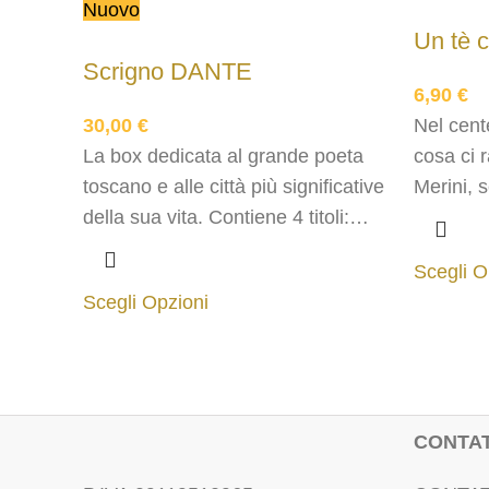
Nuovo
Un tè c
Scrigno DANTE
6,90
€
30,00
€
Nel cent
La box dedicata al grande poeta
cosa ci 
toscano e alle città più significative
Merini, 
della sua vita. Contiene 4 titoli:
aspettare
Dante (People), Firenze, Bologna,
d'infusi
Scegli O
Roma (Planet). Comprende anche
Scegli Opzioni
1 TÈccuino arancione.
CONTAT