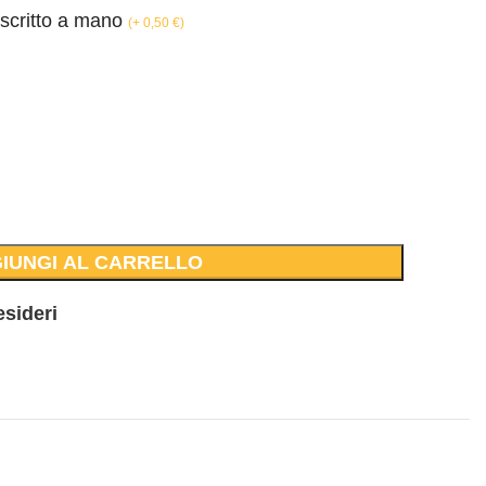
 scritto a mano
(
+ 0,50
€
)
IUNGI AL CARRELLO
esideri