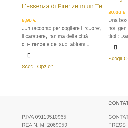
L’essenza di Firenze in un Tè
30,00
€
6,90
€
Una box 
..un racconto per cogliere il ‘cuore’,
noti geni
il carattere, l’anima della città
titoli: 
di
Firenze
e dei suoi abitanti..
Verdi (
1 TÈccui
Scegli O
Scegli Opzioni
CONTAT
P.IVA 09119510965
CONTAT
REA N. MI 2069959
PRESS