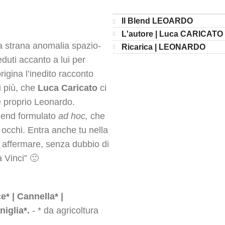
Il Blend LEOARDO
L'autore | Luca CARICATO
a strana anomalia spazio-
Ricarica | LEONARDO
duti accanto a lui per
rigina l’inedito racconto
i più, che
Luca Caricato
ci
e proprio Leonardo.
blend formulato
ad hoc,
che
i occhi. Entra anche tu nella
o affermare, senza dubbio di
 Vinci” 🙂
* | Cannella* |
iglia*.
- * da agricoltura