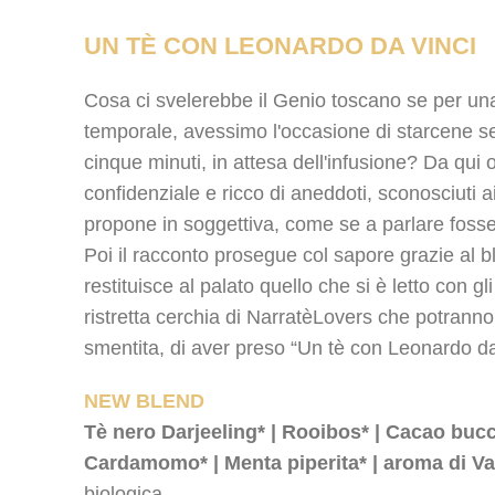
UN TÈ CON LEONARDO DA VINCI
Cosa ci svelerebbe il Genio toscano se per un
temporale, avessimo l'occasione di starcene se
cinque minuti, in attesa dell'infusione? Da qui o
confidenziale e ricco di aneddoti, sconosciuti a
propone in soggettiva, come se a parlare foss
Poi il racconto prosegue col sapore grazie al 
restituisce al palato quello che si è letto con gl
ristretta cerchia di NarratèLovers che potrann
smentita, di aver preso “Un tè con Leonardo da
NEW BLEND
Tè nero Darjeeling* | Rooibos* | Cacao bucce
Cardamomo* | Menta piperita* | aroma di Van
biologica