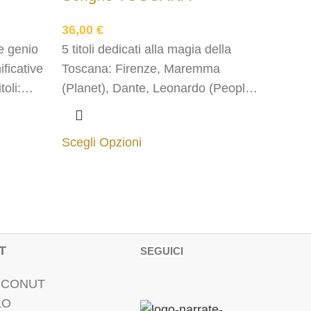
36,00
€
e genio
5 titoli dedicati alla magia della
ificative
Toscana: Firenze, Maremma
toli:
(Planet), Dante, Leonardo (People)
e,
Pinocchio (Taste). Comprende
omprende
anche 1 TÈccuino verde.
Scegli Opzioni
ne.
T
SEGUICI
ACCONUT
LO