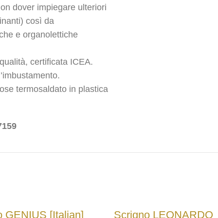
non dover impiegare ulteriori
inanti) così da
che e organolettiche
ualità, certificata ICEA.
ll’imbustamento.
ose termosaldato in plastica
7159
o GENIUS [Italian]
Scrigno LEONARDO