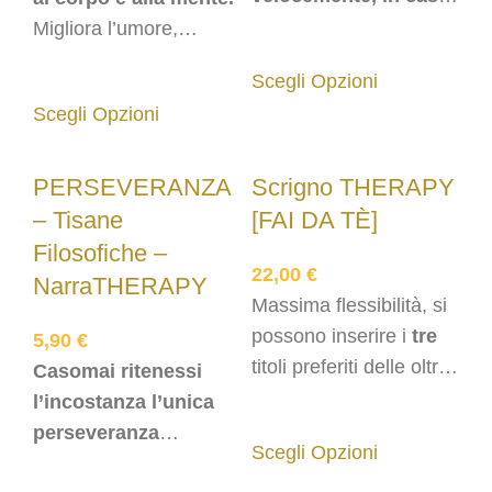
d’emergenza :)
Uno
Migliora l’umore,
scrigno unico, in
rafforza le relazioni..
Scegli Opzioni
tiratura limitatissima
Scegli Opzioni
che contiene sei Tisane
Filosofiche..
PERSEVERANZA
Scrigno THERAPY
– Tisane
[FAI DA TÈ]
Filosofiche –
22,00
€
NarraTHERAPY
Massima flessibilità, si
possono inserire i
tre
5,90
€
titoli preferiti delle oltre
Casomai ritenessi
trenta
Tisane
l’incostanza l’unica
Filosofiche
disponibili
perseveranza
Scegli Opzioni
sul sito.
possibile, leggi qui.
È