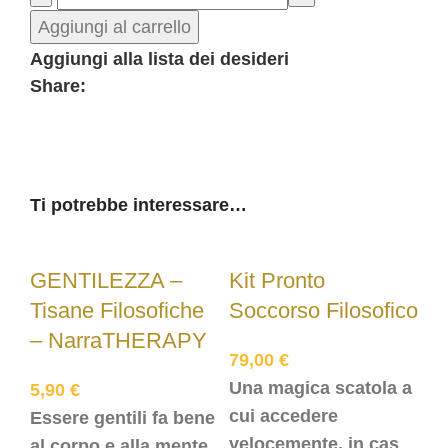
Aggiungi al carrello
Aggiungi alla lista dei desideri
Share:
Ti potrebbe interessare…
GENTILEZZA –
Kit Pronto
Tisane Filosofiche
Soccorso Filosofico
– NarraTHERAPY
79,00
€
Una magica scatola a
5,90
€
cui accedere
Essere gentili fa bene
velocemente, in caso
al corpo e alla mente.