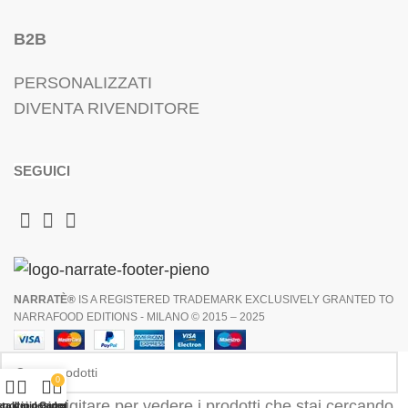
B2B
PERSONALIZZATI
DIVENTA RIVENDITORE
SEGUICI
NARRATÈ®
IS A REGISTERED TRADEMARK EXCLUSIVELY GRANTED TO
NARRAFOOD EDITIONS - MILANO © 2015 – 2025
0
Inizia a digitare per vedere i prodotti che stai cercando.
sta dei desideri
egozio
Il mio account
Carrello